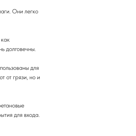
лаги. Они легко
 как
нь долговечны.
спользованы для
 от грязи, но и
ретановые
ытия для входа.