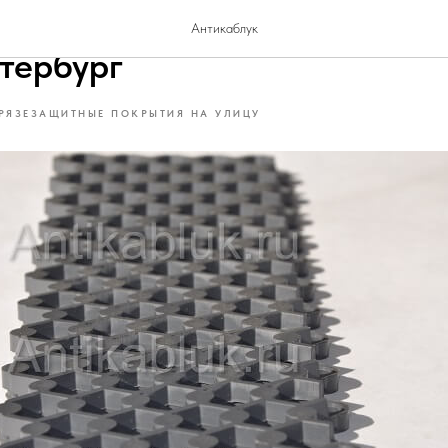
ук ячеистое покрытие с дос
Антикаблук
тербург
РЯЗЕЗАЩИТНЫЕ ПОКРЫТИЯ НА УЛИЦУ