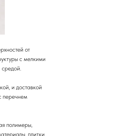
рхностей от
труктуры с мелкими
 средой.
кой, и доставкой
с перечнем
ая полимеры,
материалы, плитки