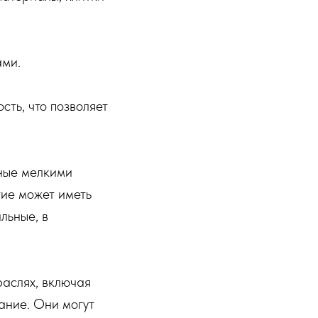
ами.
сть, что позволяет
нные мелкими
тие может иметь
льные, в
аслях, включая
ание. Они могут