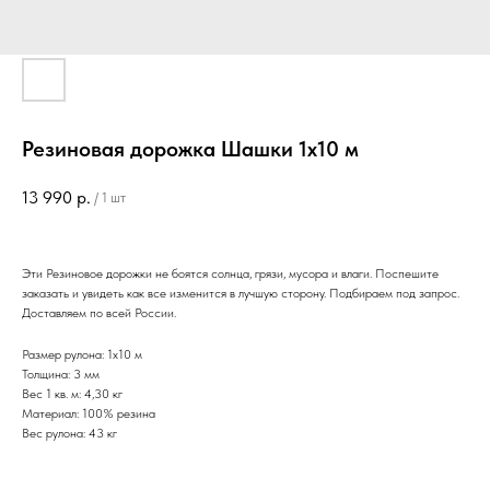
Резиновая дорожка Шашки 1х10 м
13 990
р.
/
1 шт
Эти Резиновое дорожки не боятся солнца, грязи, мусора и влаги. Поспешите
заказать и увидеть как все изменится в лучшую сторону. Подбираем под запрос.
Доставляем по всей России.
Размер рулона: 1х10 м
Толщина: 3 мм
Вес 1 кв. м: 4,30 кг
Материал: 100% резина
Вес рулона: 43 кг