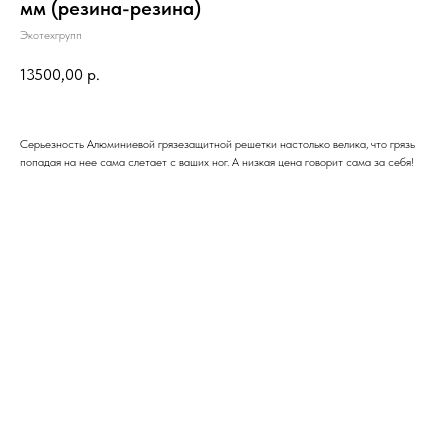
мм (резина-резина)
Экотехгрупп
13500,00
р.
Серьезность Алюминиевой грязезащитной решетки настолько велика, что грязь
попадая на нее сама слетает с ваших ног. А низкая цена говорит сама за себя!