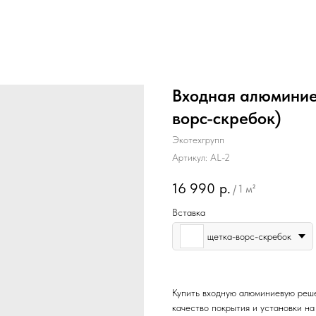
Входная алюминие
ворс-скребок)
Экотехгрупп
Артикул:
AL-2
16 990
р.
/
1 м²
Вставка
щетка-ворс-скребок
Купить входную алюминиевую реше
качество покрытия и установки н