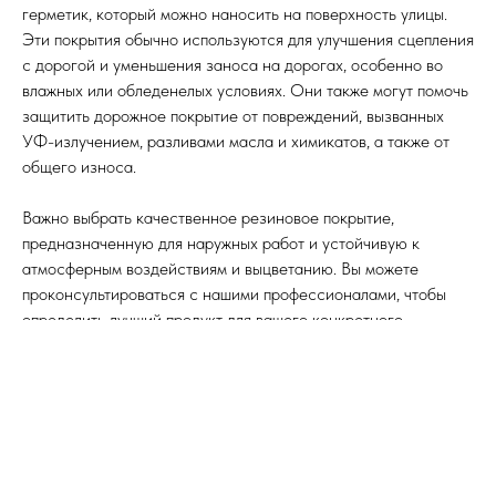
герметик, который можно наносить на поверхность улицы.
Эти покрытия обычно используются для улучшения сцепления
с дорогой и уменьшения заноса на дорогах, особенно во
влажных или обледенелых условиях. Они также могут помочь
защитить дорожное покрытие от повреждений, вызванных
УФ-излучением, разливами масла и химикатов, а также от
общего износа.
Важно выбрать качественное резиновое покрытие,
предназначенную для наружных работ и устойчивую к
атмосферным воздействиям и выцветанию. Вы можете
проконсультироваться с нашими профессионалами, чтобы
определить лучший продукт для вашего конкретного
применения.
Мы предлагаем вам наше проверенное решение – это
покрытие для защиты от грязи Скраб толщиной 20 мм. Вы
можете связаться с нами через обратную связь, и мы
предоставим вам всю подробную информацию или визуально